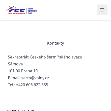
Český šermířský svaz
Ope
Kontakty
Sekretariát Českého šermířského svazu
Sámova 1
101 00 Praha 10
E-mail:
serm@volny.cz
Tel.: +420 606 622 535