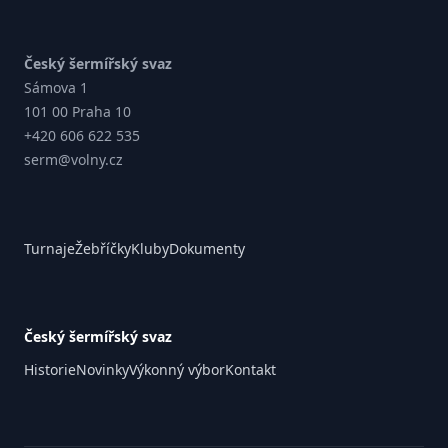
Český šermířský svaz
Sámova 1
101 00 Praha 10
+420 606 622 535
serm@volny.cz
Turnaje
Žebříčky
Kluby
Dokumenty
Český šermířský svaz
Historie
Novinky
Výkonný výbor
Kontakt